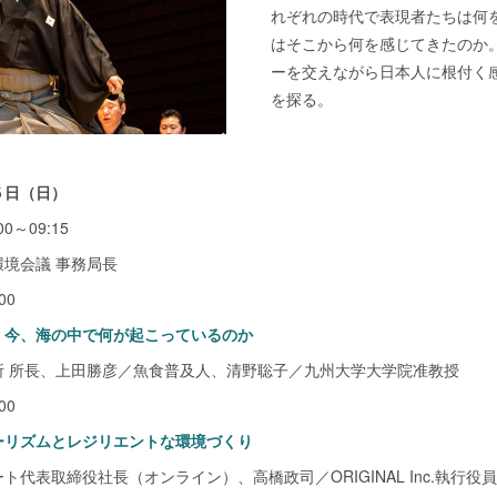
れぞれの時代で表現者たちは何
はそこから何を感じてきたのか
ーを交えながら日本人に根付く
を探る。
５日（日）
0～09:15
境会議 事務局長
00
 今、海の中で何が起こっているのか
所 所長、上田勝彦／魚食普及人、清野聡子／九州大学大学院准教授
00
ーリズムとレジリエントな環境づくり
代表取締役社長（オンライン）、高橋政司／ORIGINAL Inc.執行役員