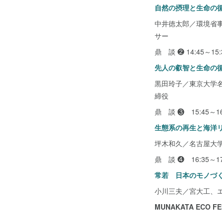
自然の摂理と生命の
中井徳太郎／環境省事
サー
鼎 談 ❷ 14:45～15:
先人の叡智と生命の
黒田玲子／東京大学
締役
鼎 談 ❸ 15:45～16
生態系の再生と海洋リカバリー
坪木和久／名古屋大
鼎 談 ❹ 16:35～17
常若 日本のモノづ
小川三夫／宮大工、
MUNAKATA ECO FE