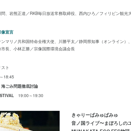
顧問、岩熊正道／RKB毎日放送常務取締役、西内ひろ／フィリピン観光
宗像宣言
サンマリノ共和国特命全権大使、川勝平太／静岡県知事（オンライン）
像市長、小林正勝／宗像国際環境会議会長
リスト
～18:45
 海ごみ問題徹底討論
STIVAL
19:00～19:30
きゃりーぱみゅぱみゅ
音ノ国ライブ〜まぼろしの