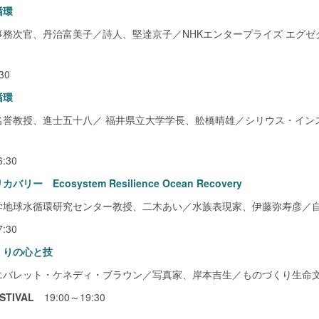
循環
務次官、丹治富美子／詩人、堅達京子／NHKエンタープライズ エグゼ
30
循環
名誉教授、進士五十八／ 福井県立大学学長、舩橋晴雄／シリウス・イン
:30
 Ecosystem Resilience Ocean Recovery
学地球水循環研究センター教授、二木あい／水族表現家、伊藤弥寿彦／
:30
くりの心と技
エバレット・ケネディ・ブラウン／写真家、岸本吉生／ものづくり生命
STIVAL
19:00～19:30