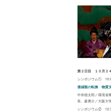
第２日目 １０月２
シンポジウム① 10:00
価値観の転換 物質
中井徳太郎／環境省
長、森勇介／大阪大学
シンポジウム② 12:30