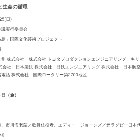
と生命の循環
5(日)
会議実行委員会
る島」国際文化芸術プロジェクト
県
九州 株式会社 株式会社 トヨタプロダクションエンジニアリング キ
式会社 日本製鉄 株式会社 日鉄エンジニアリング 株式会社 日本航空
電話 株式会社 国際ロータリー第2700地区
３日（金）
臣、市川海老蔵／歌舞伎役者、エディー・ジョーンズ／元ラグビー日本
40