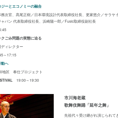
ロジーとエコノミーの融合
事務次官、髙尾正樹／日本環境設計代表取締役社長、更家悠介／サラヤ 
ャパン 代表取締役社長、浜崎陽一郎／Fusic取締役副社長
:45
ックごみ問題の実態に迫る
局ディレクター
～17:15
行動へ
00地区 奉仕プロジェクト
STIVAL
19:00～19:30
市川海老蔵
歌舞伎舞踊「延年之舞」
先祖代々受け継がれ演じられて