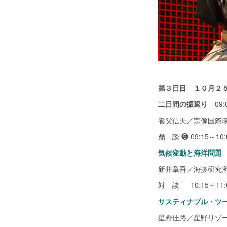
第３日目 １０月２
二日間の振返り
09:0
養父信夫／宗像国際環
鼎 談 ❺ 09:15～10:
気候変動と海洋問題
新井章吾／海藻研究
対 談 10:15～11:
サスティナブル・ツ
星野佳路／星野リゾート