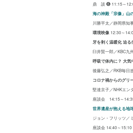
鼎 談 ❻ 11:15～12:
海の神殿「宗像」山
川勝平太／静岡県知
環境映像
12:30～14:
牙を剥く温暖化 迫る
臼井賢一郎／KBC九
呼吸で体内に？ 大気
後藤弘之／RKB毎日
コロナ禍からのグリ
堅達京子／NHKエン
座談会 14:15～14:3
世界遺産が抱える地
ジョン・フリッツ／ミク
座談会 14:40～15:10