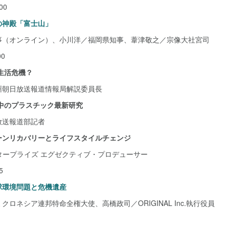
00
の神殿「富士山」
事（オンライン）、小川洋／福岡県知事、葦津敬之／宗像大社宮司
00
生活危機？
州朝日放送報道情報局解説委員長
中のプラスチック最新研究
放送報道部記者
ーンリカバリーとライフスタイルチェンジ
タープライズ エグゼクティブ・プロデューサー
5
球環境問題と危機遺産
ロネシア連邦特命全権大使、高橋政司／ORIGINAL Inc.執行役員