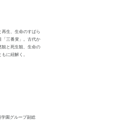
と再生、生命のすばら
目「三番叟」。古代か
然観と死生観、生命の
ともに紐解く。
築学園グループ副総