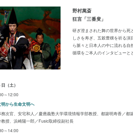
野村萬斎
狂言「三番叟」
研ぎ澄まされた舞の世界から死
しさを寿ぎ、五穀豊穣を祈る演
ら脈々と日本人の中に流れる自
循環をご本人のインタビューと
４日（土）
～12:00
文明から生命文明へ
事務次官、安宅和人／慶應義塾大学環境情報学部教授、都築明寿香／都
教授、浜崎陽一郎／Fusic取締役副社長
～14:00