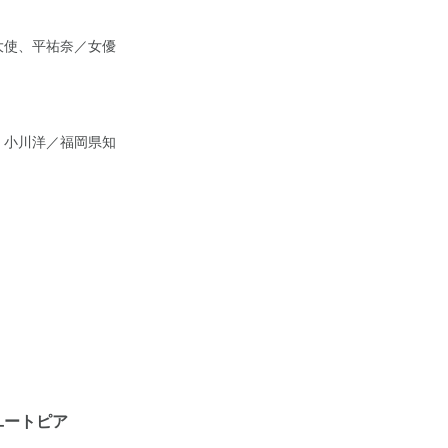
大使、平祐奈／女優
、小川洋／福岡県知
ユートピア