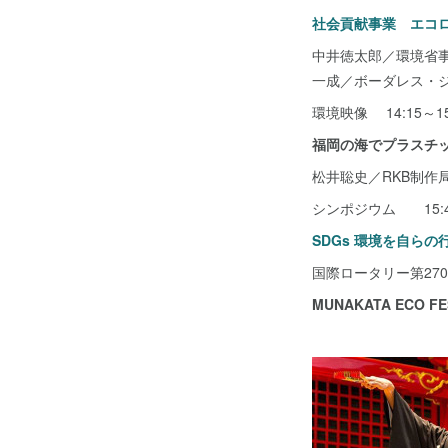
社会貢献事業 エコ
中井徳太郎／環境省
一成／ボーダレス・ジ
環境映像 14:15～15
福岡の海でプラスチ
松井聡史／RKB制作
シンポジウム 15:45
SDGs 環境を自らの
国際ロータリー第27
MUNAKATA ECO FE