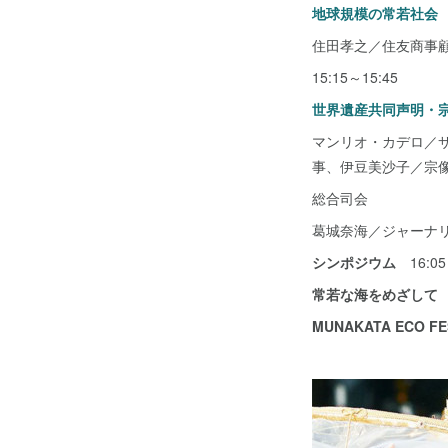
地球規模の常若社会
住田孝之／住友商事
15:15～15:45
世界遺産共同声明・
マンリオ・カデロ／
事、伊豆美沙子／宗
総合司会
葛城奈海／ジャーナ
シンポジウム
16:05
常若な海をめざして
MUNAKATA ECO FE