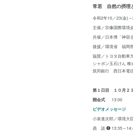
常若 自然の摂理
令和2年10／23(金)～2
主催／宗像国際環境
共催／日本博「神宿
後援／環境省 福岡
協賛／トヨタ自動車
シャボン玉石けん 株
筑邦銀行 西日本電信
第１日目 １０月２
開会式
13:00
ビデオメッセージ
小泉進次郎／環境大
鼎 談 ❶ 13:35～14: