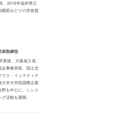
長、2016年福井県立
内閣府みどりの学術賞
代表取締役
学卒業後、大蔵省入省。
員会事務局長、国土交
リウス・インスティテ
橋大学大学院国際企業
分野を中心に、シンク
ング活動を展開。