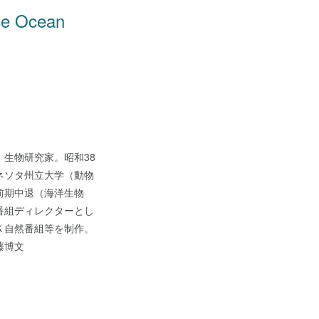
 Ocean
生物研究家。昭和38
ネソタ州立大学（動物
前期中退（海洋生物
番組ディレクターとし
Ｋ自然番組等を制作。
藤博文