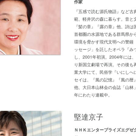
作家
『五感で読む源氏物語』など古
範、軽井沢の森に暮らす。音と
『髪の章』『露の章』他、詩は
首都圏の水源地である群馬県か
環境を脅かす現代文明への警鐘
ッセージ」を託したオペラ『み
し、2001年初演。2004年に
り新国立劇場で再演。その後も
業大学にて、民俗学『いにしへ
セイは、『風の記憶』『風の暦
他、大日本山林会の会誌「山林
年にわたり連載中。
堅達京子
ＮＨＫエンタープライズエグゼ