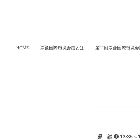
HOME
宗像国際環境会議とは
第11回宗像国際環境会
鼎 談 ❶ 13:35～1