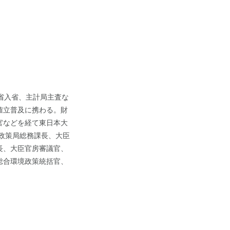
省入省、主計局主査な
確立普及に携わる。財
官などを経て東日本大
境政策局総務課長、大臣
長、大臣官房審議官、
総合環境政策統括官、