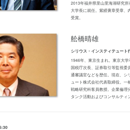
2013年福井県里山里海湖研究所
大学長に就任。紫綬褒章受章、
受賞。
舩橋晴雄
シリウス・インスティテュート
1946年、東京生まれ。東京大
国税庁次長、証券取引等監視委
通審議官などを歴任。現在、シ
ュート株式会社代表取締役。一
戦略研究科客員教授。企業倫理
タンク活動およびコンサルティ
:30