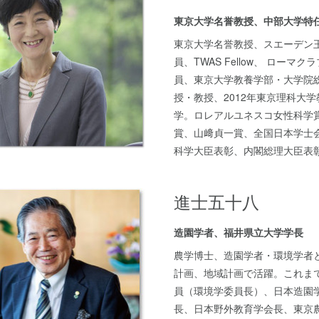
東京大学名誉教授、中部大学特
東京大学名誉教授、スエーデン
員、TWAS Fellow、 ローマ
員、東京大学教養学部・大学院
授・教授、2012年東京理科大学
学。ロレアルユネスコ女性科学
賞、山﨑貞一賞、全国日本学士
科学大臣表彰、内閣総理大臣表
進士五十八
造園学者、福井県立大学学長
農学博士、造園学者・環境学者
計画、地域計画で活躍。これま
員（環境学委員長）、日本造園
長、日本野外教育学会長、東京