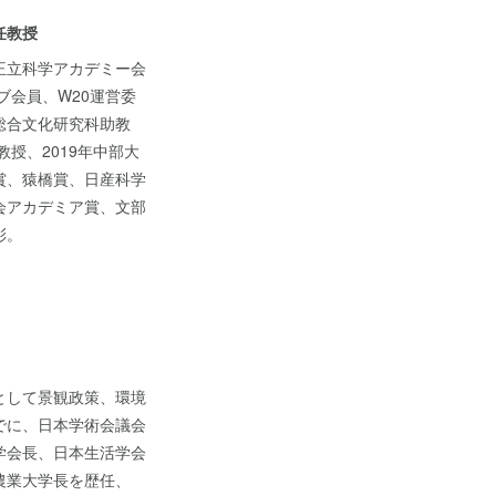
任教授
王立科学アカデミー会
クラブ会員、W20運営委
総合文化研究科助教
教授、2019年中部大
賞、猿橋賞、日産科学
会アカデミア賞、文部
彰。
として景観政策、環境
でに、日本学術会議会
学会長、日本生活学会
農業大学長を歴任、