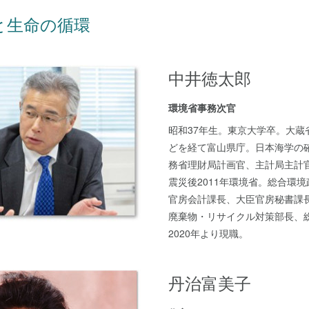
と生命の循環
中井徳太郎
環境省事務次官
昭和37年生。東京大学卒。大蔵
どを経て富山県庁。日本海学の
務省理財局計画官、主計局主計
震災後2011年環境省。総合環
官房会計課長、大臣官房秘書課
廃棄物・リサイクル対策部長、
2020年より現職。
丹治富美子