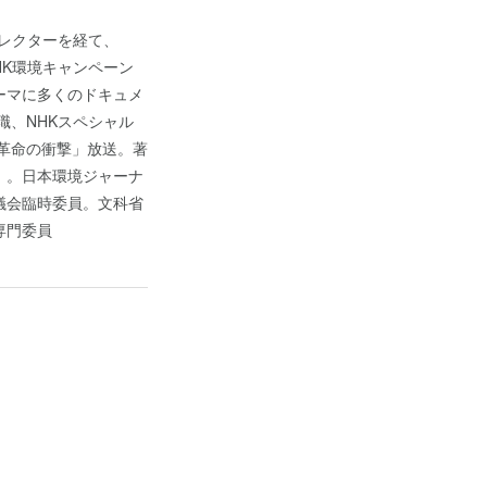
゙ィレクターを経て、
HK環境キャンペーン
マに多くのドキュメ
職、NHKスペシャル
革命の衝撃」放送。著
。日本環境ジャーナ
議会臨時委員。文科省
専門委員