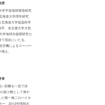
教授
大学宇宙地球環境研究
北海道大学理学研究
（北海道大学低温科学
助手、名古屋大学大気
大学地球水循環研究セ
経て現在にいたる。
、航空機によるスーパー
学博士。
持者
長い距離を一息で泳
界の架け橋として海や
した唯一無二のパイオ
ーカー、2012年情熱大