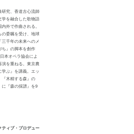
典研究、香道古心流師
文学を融合した歌物語
国内外で作曲される。
らの委嘱を受け、地球
「三千年の未来へのメ
づち』の脚本を創作
は、日本オペラ協会によ
再演を重ねる。東京農
に学ぶ』を講義。エッ
』『木精する森』の
」に『森の採譜』を9
クティブ・プロデュー