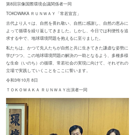
第8回宗像国際環境会議関係者一同
TOKOWAKA ＲＵＮＷＡＹ「常若宣言」
古代より人々は、自然を畏れ敬い、自然に感謝し、自然の恵みに
よって循環を繰り返してきました。しかし、今日では利便性を追
求する中で、地球環境問題を抱えるに至りました。
私たちは、かつて先人たちが自然と共に生きてきた謙虚な姿勢に
学びつつ、この地球環境問題の解決の一助となるよう、多種多様
な生命（いのち）の循環、常若社会の実現に向けて、それぞれの
立場で実践していくことをここに誓います。
令和3年10月 8日
ＴＯＫＯＷＡＫＡ ＲＵＮＷＡＹ出演者一同