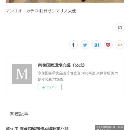
マンリオ・カデロ 駐日サンマリノ大使
宗像国際環境会議《公式》
宗像国際環境会議,宗像宣言,海の再生,宗像育成,海の
鎮守の森,竹漁礁
フォロー
関連記事
第10回 宗像国際環境会議動画公開