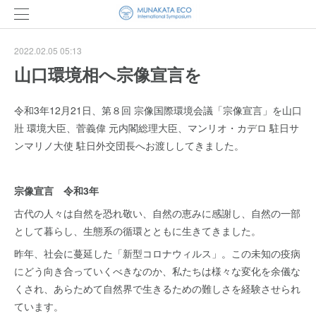
2022.02.05 05:13
山口環境相へ宗像宣言を
令和3年12月21日、第８回 宗像国際環境会議「宗像宣言」を山口
壯 環境大臣、菅義偉 元内閣総理大臣、マンリオ・カデロ 駐日サ
ンマリノ大使 駐日外交団長へお渡ししてきました。
宗像宣言 令和3年
古代の人々は自然を恐れ敬い、自然の恵みに感謝し、自然の一部
として暮らし、生態系の循環とともに生きてきました。
昨年、社会に蔓延した「新型コロナウィルス」。この未知の疫病
にどう向き合っていくべきなのか、私たちは様々な変化を余儀な
くされ、あらためて自然界で生きるための難しさを経験させられ
ています。