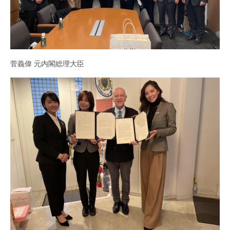
菅義偉 元内閣総理大臣