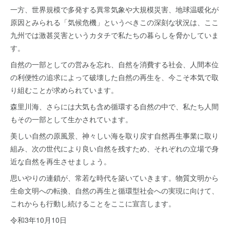
一方、世界規模で多発する異常気象や大規模災害、地球温暖化が
原因とみられる「気候危機」というべきこの深刻な状況は、ここ
九州では激甚災害というカタチで私たちの暮らしを脅かしていま
す。
自然の一部としての営みを忘れ、自然を消費する社会、人間本位
の利便性の追求によって破壊した自然の再生を、今こそ本気で取
り組むことが求められています。
森里川海、さらには大気も含め循環する自然の中で、私たち人間
もその一部として生かされています。
美しい自然の原風景、神々しい海を取り戻す自然再生事業に取り
組み、次の世代により良い自然を残すため、それぞれの立場で身
近な自然を再生させましょう。
思いやりの連鎖が、常若な時代を築いていきます。物質文明から
生命文明への転換、自然の再生と循環型社会への実現に向けて、
これからも行動し続けることをここに宣言します。
令和3年10月10日