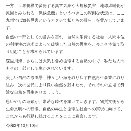
一方、世界規模で多発する異常気象や大規模災害、地球温暖化が
原因とみられる「気候危機」というべきこの深刻な状況は、ここ
九州では激甚災害というカタチで私たちの暮らしを脅かしていま
す。
自然の一部としての営みを忘れ、自然を消費する社会、人間本位
の利便性の追求によって破壊した自然の再生を、今こそ本気で取
り組むことが求められています。
森里川海、さらには大気も含め循環する自然の中で、私たち人間
もその一部として生かされています。
美しい自然の原風景、神々しい海を取り戻す自然再生事業に取り
組み、次の世代により良い自然を残すため、それぞれの立場で身
近な自然を再生させましょう。
思いやりの連鎖が、常若な時代を築いていきます。物質文明から
生命文明への転換、自然の再生と循環型社会への実現に向けて、
これからも行動し続けることをここに宣言します。
令和3年10月10日