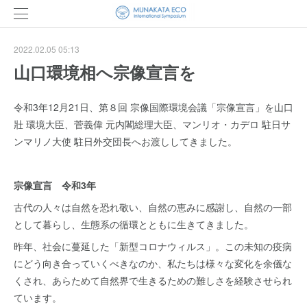
2022.02.05 05:13
山口環境相へ宗像宣言を
令和3年12月21日、第８回 宗像国際環境会議「宗像宣言」を山口
壯 環境大臣、菅義偉 元内閣総理大臣、マンリオ・カデロ 駐日サ
ンマリノ大使 駐日外交団長へお渡ししてきました。
宗像宣言 令和3年
古代の人々は自然を恐れ敬い、自然の恵みに感謝し、自然の一部
として暮らし、生態系の循環とともに生きてきました。
昨年、社会に蔓延した「新型コロナウィルス」。この未知の疫病
にどう向き合っていくべきなのか、私たちは様々な変化を余儀な
くされ、あらためて自然界で生きるための難しさを経験させられ
ています。