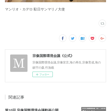
マンリオ・カデロ 駐日サンマリノ大使
宗像国際環境会議《公式》
宗像国際環境会議,宗像宣言,海の再生,宗像育成,海の
鎮守の森,竹漁礁
フォロー
関連記事
第10回 宗像国際環境会議動画公開