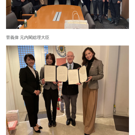
菅義偉 元内閣総理大臣