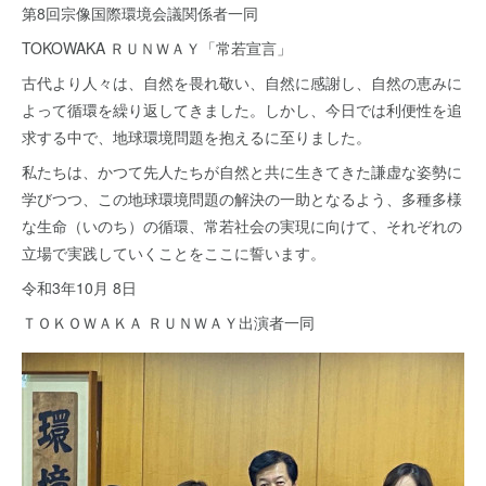
第8回宗像国際環境会議関係者一同
TOKOWAKA ＲＵＮＷＡＹ「常若宣言」
古代より人々は、自然を畏れ敬い、自然に感謝し、自然の恵みに
よって循環を繰り返してきました。しかし、今日では利便性を追
求する中で、地球環境問題を抱えるに至りました。
私たちは、かつて先人たちが自然と共に生きてきた謙虚な姿勢に
学びつつ、この地球環境問題の解決の一助となるよう、多種多様
な生命（いのち）の循環、常若社会の実現に向けて、それぞれの
立場で実践していくことをここに誓います。
令和3年10月 8日
ＴＯＫＯＷＡＫＡ ＲＵＮＷＡＹ出演者一同