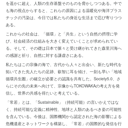
を遥かに超え、人類の生存基盤そのものを脅かしつつある。中で
も海の視点からすると、これらの原因による温暖化や海洋プラス
チックの汚染は、今日では私たちの身近な生活まで忍び寄りつつ
ある。
これからの社会は、「循環」と「共生」という自然の摂理に学
び、社会経済の仕組みを大きく変えていくことが求められてい
る。そして、その礎は日本で脈々と受け継がれてきた森里川海へ
の感謝と祈り、自然に対する謙虚さにある。
私たちはこの宗像の海で、古代から人々と出会い、新たな時代を
拓いてきた先人たちの足跡、叡智に耳を傾け、一刻も早い「地域
循環共生圏」の確立が必要との認識を共有した。Society5.0、さ
らにその先の未来へ向けて、宗像からTOKOWAKAの考え方を発
信し、世界の共感を得たいと考えている。
「常若」とは、「Sustainable」（持続可能）の言いかえではな
く、持続可能な定義に精神性、地球と人類のあるべき姿の可能性
を含んでいる。今後は、国際機関から認定された海の影響による
危機遺産とネットワークを構築し、「常若」の国際的な発信を行