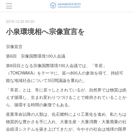
2019.12.20 00:30
小泉環境相へ宗像宣言を
宗像宣言
第6回 宗像国際環境100人会議
第6回目となる宗像国際環境100人会議では、「常若」
（TOKOWAKA）をテーマに、延べ800人の参加を得て、持続可
能な地域社会について3日間議論を重ねた。
「常若」とは、常に若々しとされているが、自然界では物質は絶
えず循環し、生まれ変わりつづけることで維持されていることか
ら、循環する時間の象徴でもある。
産業革命以降の人類は、化石燃料により工業化を進め、私たちは
物質的な豊かさを手に入れ、大量生産・大量消費・大量廃棄の社
会経済システムを築き上げてきたが、今やその社会は地球の限界