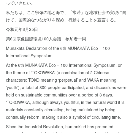
っていきたい。
私たちは、ここ宗像の地と海で、「常若」な地域社会の実現に向
けて、国際的なつながりを深め、行動することを宣言する。
令和元年8月25日
第6回宗像国際環境100人会議 参加者一同
Munakata Declaration of the 6th MUNAKATA Eco – 100
International Symposium
At the 6th MUNAKATA Eco – 100 International Symposium, on
the theme of ‘TOKOWAKA’ (a combination of 2 Chinese
characters: TOKO meaning ‘perpetual’ and WAKA meaning
‘youth’), a total of 800 people participated, and discussions were
held on sustainable communities over a period of 3 days.
‘TOKOWAKA’, although always youthful, in the natural world it is
materials constantly circulating, being maintained by being
continually reborn, making it also a symbol of circulating time.
Since the Industrial Revolution, humankind has promoted