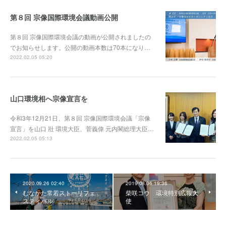
第８回 宗像国際環境会議動画公開
第８回 宗像国際環境会議の動画が公開されましたの
でお知らせします。公開の動画本数は70本になり…
2022.02.05 05:20
山口環境相へ宗像宣言を
令和3年12月21日、第８回 宗像国際環境会議「宗像
宣言」を山口 壯 環境大臣、菅義偉 元内閣総理大臣…
2022.02.05 05:13
2020.09.26 02:40
2019.08.06 19:36
むなかた常若ストーリフェ
柴咲コウ 環境特別広報大
スティバル
使