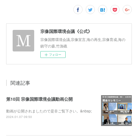
宗像国際環境会議《公式》
宗像国際環境会議,宗像宣言,海の再生,宗像育成,海の
鎮守の森,竹漁礁
フォロー
関連記事
第10回 宗像国際環境会議動画公開
動画が公開されましたので是非ご覧下さい。&nbsp;
2024.01.07 09:50