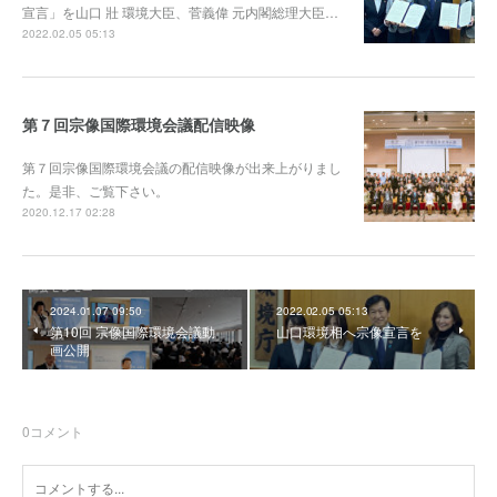
宣言」を山口 壯 環境大臣、菅義偉 元内閣総理大臣…
2022.02.05 05:13
第７回宗像国際環境会議配信映像
第７回宗像国際環境会議の配信映像が出来上がりまし
た。是非、ご覧下さい。
2020.12.17 02:28
2024.01.07 09:50
2022.02.05 05:13
第10回 宗像国際環境会議動
山口環境相へ宗像宣言を
画公開
0
コメント