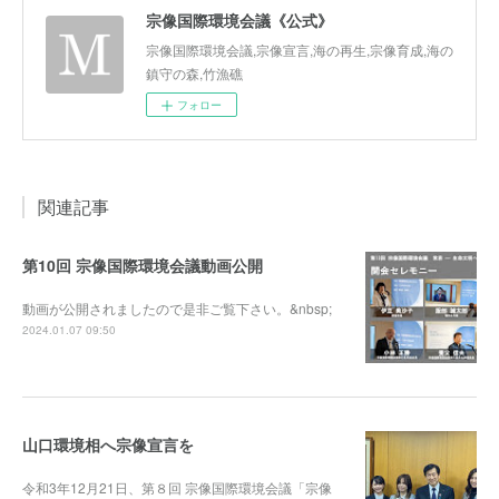
宗像国際環境会議《公式》
宗像国際環境会議,宗像宣言,海の再生,宗像育成,海の
鎮守の森,竹漁礁
フォロー
関連記事
第10回 宗像国際環境会議動画公開
動画が公開されましたので是非ご覧下さい。&nbsp;
2024.01.07 09:50
山口環境相へ宗像宣言を
令和3年12月21日、第８回 宗像国際環境会議「宗像